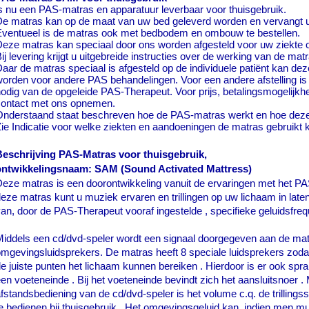
s nu een PAS-
matras en apparatuur leverbaar voor thuisgebruik.
e matras kan op de maat van uw bed geleverd worden en vervangt u
Eventueel is de matras ook met bedbodem en ombouw te bestellen.
eze matras kan speciaal door ons worden afgesteld voor uw ziekte 
ij levering krijgt u uitgebreide instructies over de werking van de mat
aar de matras speciaal is afgesteld op de individuele patiënt kan dez
orden voor andere PAS behandelingen. Voor een andere afstelling is
odig van de opgeleide PAS-
Therapeut. Voor prijs, betalingsmogelijkhe
contact met ons opnemen.
Onderstaand staat beschreven hoe de PAS-
matras werkt en hoe deze
ie Indicatie voor welke ziekten en aandoeningen de matras gebruikt
Beschrijving PAS-
Matras voor thuisgebruik,
ontwikkelingsnaam: SAM (Sound Activated Mattress)
eze matras is een doorontwikkeling vanuit de ervaringen met het PA
eze matras kunt u muziek ervaren en trillingen op uw lichaam in lat
an, door de PAS-
Therapeut vooraf ingestelde , specifieke geluidsfrequ
iddels een cd/dvd-
speler wordt een signaal doorgegeven aan de ma
mgevingsluidsprekers. De matras heeft 8 speciale luidsprekers zoda
e juiste punten het lichaam kunnen bereiken . Hierdoor is er ook spr
en voeteneinde . Bij het voeteneinde bevindt zich het aansluitsnoer .
fstandsbediening van de cd/dvd-
speler is het volume c.q. de trilling
e bedienen bij thuisgebruik . Het omgevingsgeluid kan, indien men mu