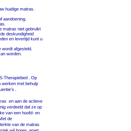
w huidige matras.
of aandoening.
ras.
e matras niet gebruikt
 de deskundigheid
den en levertijd kunt u
 wordt afgesteld.
 kan worden.
S-
Therapiebed . Op
en werken met behulp
entie's .
tras en aan de actieve
nig verdeeld dat ze op
ake van een hoofd-
en
 Met de
ssterkte van de matras
ziek wil horen, apart