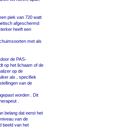
en piek van 720 watt
netisch afgeschermd
sterker heeft een
schuimsoorten met als
 door de PAS-
t op het lichaam of de
alizer op de
iker als , specifiek
tellingen van de
angepast worden . Dit
herapeut .
an belang dat eerst het
eniveau van de
d beeld van het