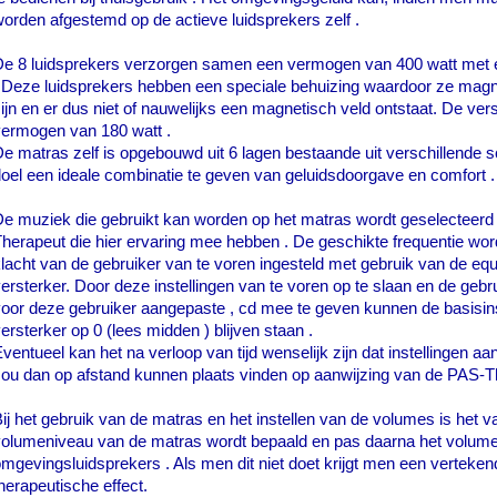
orden afgestemd op de actieve luidsprekers zelf .
e 8 luidsprekers verzorgen samen een vermogen van 400 watt met e
 Deze luidsprekers hebben een speciale behuizing waardoor ze mag
ijn en er dus niet of nauwelijks een magnetisch veld ontstaat. De ver
ermogen van 180 watt .
e matras zelf is opgebouwd uit 6 lagen bestaande uit verschillende 
oel een ideale combinatie te geven van geluidsdoorgave en comfort .
e muziek die gebruikt kan worden op het matras wordt geselecteerd
herapeut die hier ervaring mee hebben . De geschikte frequentie word
lacht van de gebruiker van te voren ingesteld met gebruik van de equ
ersterker. Door deze instellingen van te voren op te slaan en de gebru
oor deze gebruiker aangepaste , cd mee te geven kunnen de basisins
ersterker op 0 (lees midden ) blijven staan .
ventueel kan het na verloop van tijd wenselijk zijn dat instellingen a
ou dan op afstand kunnen plaats vinden op aanwijzing van de PAS-
T
ij het gebruik van de matras en het instellen van de volumes is het v
volumeniveau van de matras wordt bepaald en pas daarna het volum
mgevingsluidsprekers . Als men dit niet doet krijgt men een verteken
herapeutische effect.