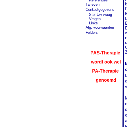
Referenties
i
Tarieven
D
Contactgegevens
Stel Uw vraag
D
Vragen
Links
B
Alg. voorwaarden
D
Folders
w
n
Z
PAS-
Therapie
wordt ook wel
PA-
Therapie
D
genoemd
d
v
M
o
d
e
a
t