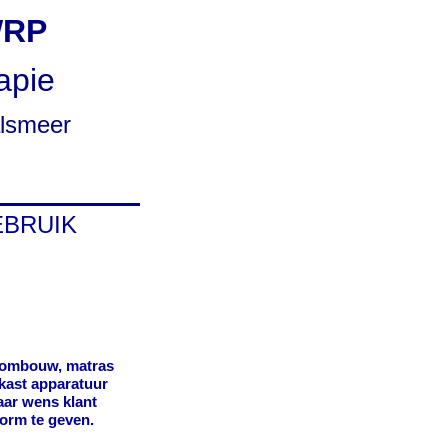
WRP
apie
lsmeer
EBRUIK
ombouw, matras
kast apparatuur
aar wens klant
orm te geven.