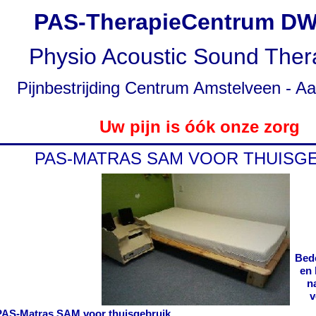
PAS-
TherapieCentrum D
Physio Acoustic Sound Ther
Pijnbestrijding Centrum Amstelveen -
Aa
Uw pijn is óók onze zorg
PAS-
MATRAS SAM VOOR THUISG
Bed
en 
n
v
PAS-
Matras SAM voor thuisgebruik