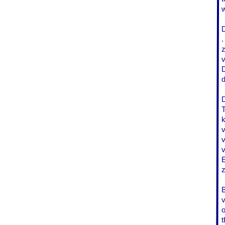
w
D
.
z
v
D
d
D
T
k
v
v
v
E
z
B
o
t